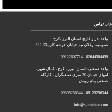
عات تماس
واحد بذر و قارچ: استان البرز ،کرج
،سهیلیه،اوغلان تپه،خیابان خوشه کار،پلاک322
02644584459 - 09122607714
واحد صنعتی: استان البرز ، کرج ، کمال شهر ،
انتهای خیابان 30 متری صنعتگران ، کارگاه
صنعتی پیام رویش
09125256344 - 09395256344
info@spawniran.com