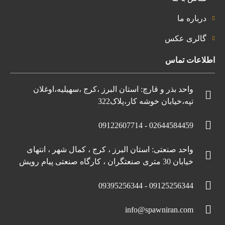
درباره ما
گالری عکس
اطلاعات تماس
واحد بذر و قارچ: استان البرز ،کرج ،سهیلیه،اوغلان
تپه،خیابان خوشه کار،پلاک322
02644584459 - 09122607714
واحد صنعتی: استان البرز ، کرج ، کمال شهر ، انتهای
خیابان 30 متری صنعتگران ، کارگاه صنعتی پیام رویش
09125256344 - 09395256344
info@spawniran.com