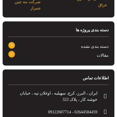
دسته بندی پروژه ها
0
دسته بندی نشده
1
مقالات
اطلاعات تماس
ایران ، البرز، کرج، سهیلیه ، اوغلان تپه ، خیابان
خوشه کار ، پلاک 322
02644584459 - 09122607714