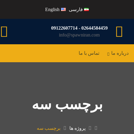
فارسی
English
02644584459 - 09122607714
info@spawniran.com
درباره ما
تماس با ما
برچسب سه
پروژه ها
برچسب سه