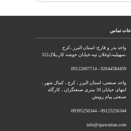
عات تماس
واحد بذر و قارچ: استان البرز ،کرج
،سهیلیه،اوغلان تپه،خیابان خوشه کار،پلاک322
02644584459 - 09122607714
واحد صنعتی: استان البرز ، کرج ، کمال شهر ،
انتهای خیابان 30 متری صنعتگران ، کارگاه
صنعتی پیام رویش
09125256344 - 09395256344
info@spawniran.com