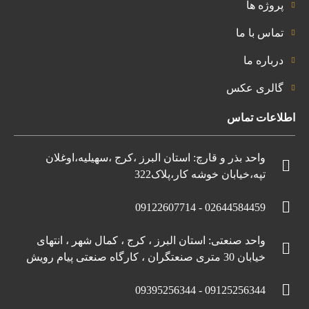
پروژه ها
تماس با ما
درباره ما
گالری عکس
اطلاعات تماس
واحد بذر و قارچ: استان البرز ،کرج ،سهیلیه،اوغلان
تپه،خیابان خوشه کار،پلاک322
02644584459 - 09122607714
واحد صنعتی: استان البرز ، کرج ، کمال شهر ، انتهای
خیابان 30 متری صنعتگران ، کارگاه صنعتی پیام رویش
09125256344 - 09395256344